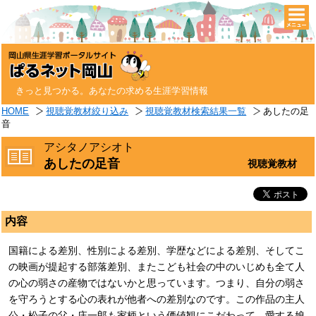
togg
navi
きっと見つかる。あなたの求める生涯学習情報
HOME
視聴覚教材絞り込み
視聴覚教材検索結果一覧
あしたの足
音
アシタノアシオト
あしたの足音
視聴覚教材
内容
国籍による差別、性別による差別、学歴などによる差別、そしてこ
の映画が提起する部落差別、またこども社会の中のいじめも全て人
の心の弱さの産物ではないかと思っています。つまり、自分の弱さ
を守ろうとする心の表れが他者への差別なのです。この作品の主人
公・松子の父・庄一郎も家柄という価値観にこだわって、愛する娘