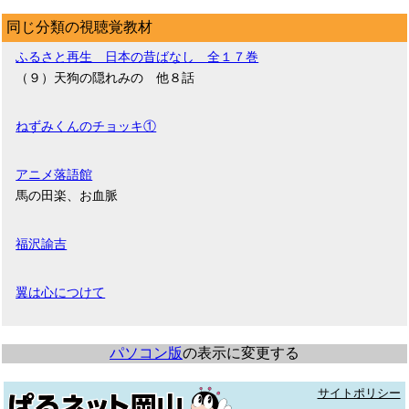
同じ分類の視聴覚教材
ふるさと再生 日本の昔ばなし 全１７巻
（９）天狗の隠れみの 他８話
ねずみくんのチョッキ①
アニメ落語館
馬の田楽、お血脈
福沢諭吉
翼は心につけて
パソコン版
の表示に変更する
サイトポリシー