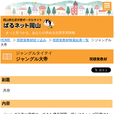
togg
navi
きっと見つかる。あなたの求める生涯学習情報
HOME
視聴覚教材絞り込み
視聴覚教材検索結果一覧
ジャングル
大帝
ジャングルタイテイ
ジャングル大帝
視聴覚教材
副題
共存
内容