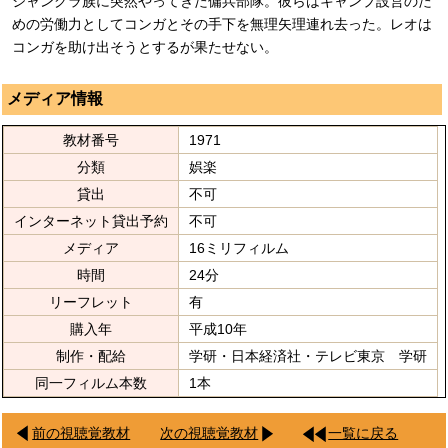
ジャングラ族に突然やってきた傭兵部隊。彼らはキャンプ設営のた
めの労働力としてコンガとその手下を無理矢理連れ去った。レオは
コンガを助け出そうとするが果たせない。
メディア情報
教材番号
1971
分類
娯楽
貸出
不可
インターネット貸出予約
不可
メディア
16ミリフィルム
時間
24分
リーフレット
有
購入年
平成10年
制作・配給
学研・日本経済社・テレビ東京 学研
同一フィルム本数
1本
前の視聴覚教材
次の視聴覚教材
一覧に戻る