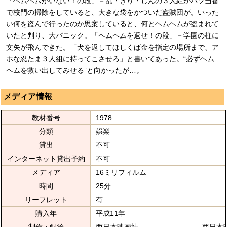
「ヘムヘムがいない！の段」－乱・きり・しんの３人組がバツ当番
で校門の掃除をしていると、大きな袋をかついだ盗賊団が。いった
い何を盗んで行ったのか思案していると、何とヘムヘムが盗まれて
いたと判り、大パニック。「ヘムヘムを返せ！の段」－学園の柱に
文矢が飛んできた。「犬を返してほしくば金を指定の場所まで、ア
ホな忍たま３人組に持ってこさせろ」と書いてあった。“必ずヘム
ヘムを救い出してみせる”と向かったが…。
メディア情報
教材番号
1978
分類
娯楽
貸出
不可
インターネット貸出予約
不可
メディア
16ミリフィルム
時間
25分
リーフレット
有
購入年
平成11年
制作・配給
西日本映画社 西日本映