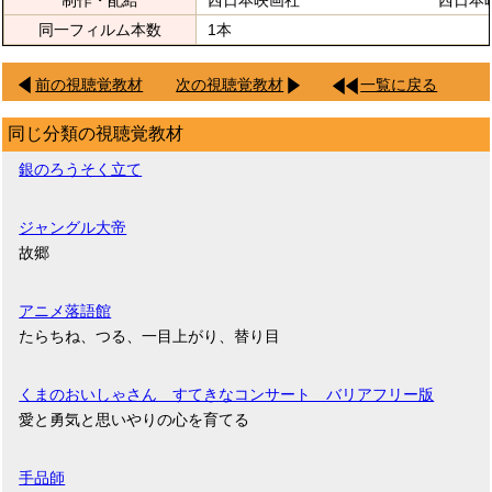
同一フィルム本数
1本
前の視聴覚教材
次の視聴覚教材
一覧に戻る
同じ分類の視聴覚教材
銀のろうそく立て
ジャングル大帝
故郷
アニメ落語館
たらちね、つる、一目上がり、替り目
くまのおいしゃさん すてきなコンサート バリアフリー版
愛と勇気と思いやりの心を育てる
手品師