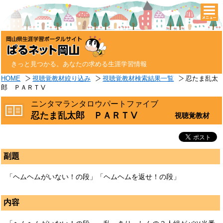
togg
navi
きっと見つかる。あなたの求める生涯学習情報
HOME
視聴覚教材絞り込み
視聴覚教材検索結果一覧
忍たま乱太
郎 ＰＡＲＴⅤ
ニンタマランタロウパートファイブ
忍たま乱太郎 ＰＡＲＴⅤ
視聴覚教材
副題
「ヘムヘムがいない！の段」「ヘムヘムを返せ！の段」
内容