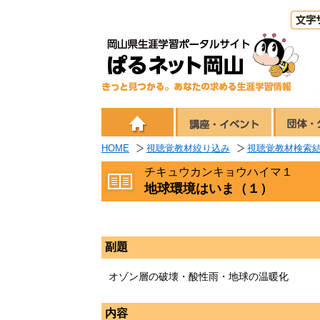
HOME
視聴覚教材絞り込み
視聴覚教材検索
チキュウカンキョウハイマ１
地球環境はいま（１）
副題
オゾン層の破壊・酸性雨・地球の温暖化
内容