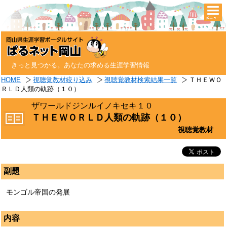
togg
navi
きっと見つかる。あなたの求める生涯学習情報
HOME
視聴覚教材絞り込み
視聴覚教材検索結果一覧
ＴＨＥＷＯ
ＲＬＤ人類の軌跡（１０）
ザワールドジンルイノキセキ１０
ＴＨＥＷＯＲＬＤ人類の軌跡（１０）
視聴覚教材
副題
モンゴル帝国の発展
内容