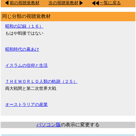
前の視聴覚教材
次の視聴覚教材
一覧に戻る
同じ分類の視聴覚教材
昭和の記録（１６）
もはや戦後ではない
昭和時代の幕あけ
イスラムの信仰と生活
ＴＨＥＷＯＲＬＤ人類の軌跡（２５）
両大戦間と第二次世界大戦
オーストラリアの産業
パソコン版
の表示に変更する