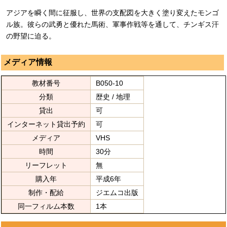
アジアを瞬く間に征服し、世界の支配図を大きく塗り変えたモンゴ
ル族。彼らの武勇と優れた馬術、軍事作戦等を通して、チンギス汗
の野望に迫る。
メディア情報
教材番号
B050-10
分類
歴史 / 地理
貸出
可
インターネット貸出予約
可
メディア
VHS
時間
30分
リーフレット
無
購入年
平成6年
制作・配給
ジエムコ出版
同一フィルム本数
1本