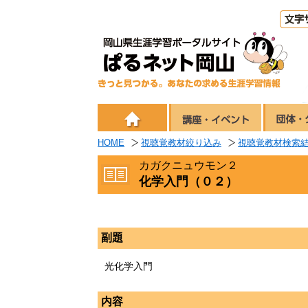
HOME
視聴覚教材絞り込み
視聴覚教材検索
カガクニュウモン２
化学入門（０２）
副題
光化学入門
内容