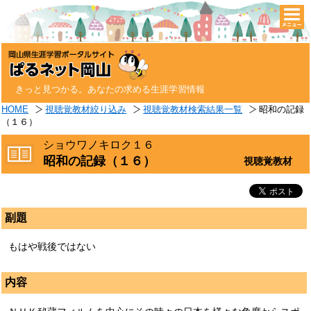
togg
navi
きっと見つかる。あなたの求める生涯学習情報
HOME
視聴覚教材絞り込み
視聴覚教材検索結果一覧
昭和の記録
（１６）
ショウワノキロク１６
昭和の記録（１６）
視聴覚教材
副題
もはや戦後ではない
内容