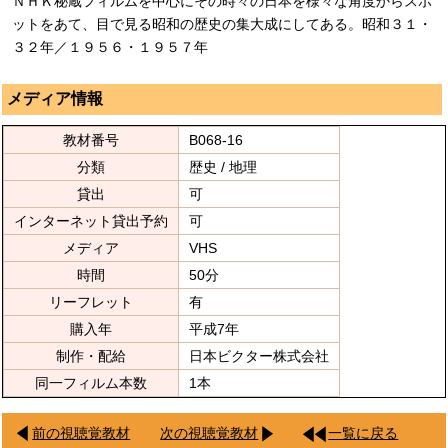
ＮＨＫ秘蔵フィルムを中心にその時々の日本を様々な角度からスポ
ットをあて、目で見る昭和の歴史の集大成にしてある。昭和３１・
３２年／１９５６・１９５７年
メディア情報
教材番号
B068-16
分類
歴史 / 地理
貸出
可
インターネット貸出予約
可
メディア
VHS
時間
50分
リーフレット
有
購入年
平成7年
制作・配給
日本ビクター株式会社
同一フィルム本数
1本
前の視聴覚教材
次の視聴覚教材
一覧に戻る