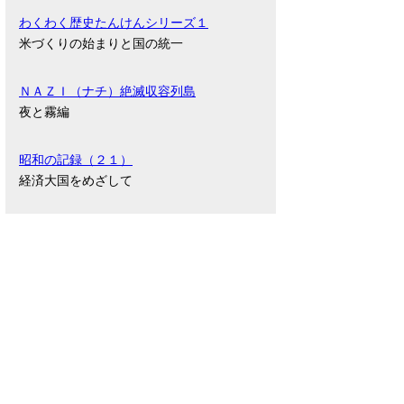
わくわく歴史たんけんシリーズ１
米づくりの始まりと国の統一
ＮＡＺＩ（ナチ）絶滅収容列島
夜と霧編
昭和の記録（２１）
経済大国をめざして