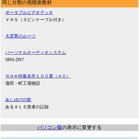
同じ分類の視聴覚教材
ポータブルビデオデッキ
ＶＨＳ（３ピンケーブル付き）
大霊界のルーツ
パーソナルオーディオシステム
SRS-ZR7
ＮＨＫ特集名作１００選（４０）
蒲田・町工場物語
あしゆびの歌
あるＡＬＳ患者の記録
パソコン版
の表示に変更する