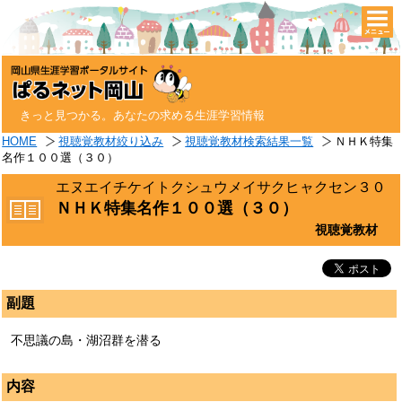
togg
navi
きっと見つかる。あなたの求める生涯学習情報
HOME
視聴覚教材絞り込み
視聴覚教材検索結果一覧
ＮＨＫ特集
名作１００選（３０）
エヌエイチケイトクシュウメイサクヒャクセン３０
ＮＨＫ特集名作１００選（３０）
視聴覚教材
副題
不思議の島・湖沼群を潜る
内容