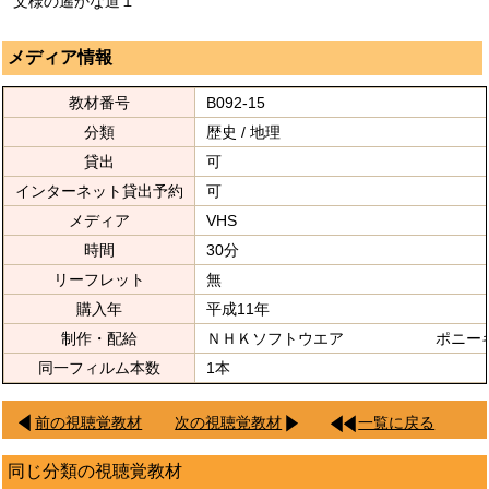
文様の遙かな道１
メディア情報
教材番号
B092-15
分類
歴史 / 地理
貸出
可
インターネット貸出予約
可
メディア
VHS
時間
30分
リーフレット
無
購入年
平成11年
制作・配給
ＮＨＫソフトウエア ポニーキ
同一フィルム本数
1本
前の視聴覚教材
次の視聴覚教材
一覧に戻る
同じ分類の視聴覚教材