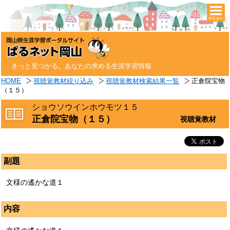
togg
navi
きっと見つかる。あなたの求める生涯学習情報
HOME
視聴覚教材絞り込み
視聴覚教材検索結果一覧
正倉院宝物
（１５）
ショウソウインホウモツ１５
正倉院宝物（１５）
視聴覚教材
副題
文様の遙かな道１
内容