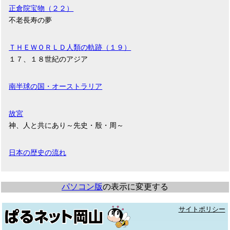
正倉院宝物（２２）
不老長寿の夢
ＴＨＥＷＯＲＬＤ人類の軌跡（１９）
１７、１８世紀のアジア
南半球の国・オーストラリア
故宮
神、人と共にあり～先史・殷・周～
日本の歴史の流れ
パソコン版
の表示に変更する
サイトポリシー