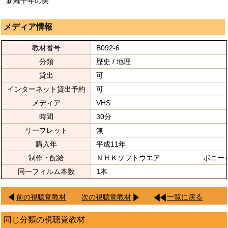
新羅千年の美
メディア情報
教材番号
B092-6
分類
歴史 / 地理
貸出
可
インターネット貸出予約
可
メディア
VHS
時間
30分
リーフレット
無
購入年
平成11年
制作・配給
ＮＨＫソフトウエア ポニーキ
同一フィルム本数
1本
前の視聴覚教材
次の視聴覚教材
一覧に戻る
同じ分類の視聴覚教材