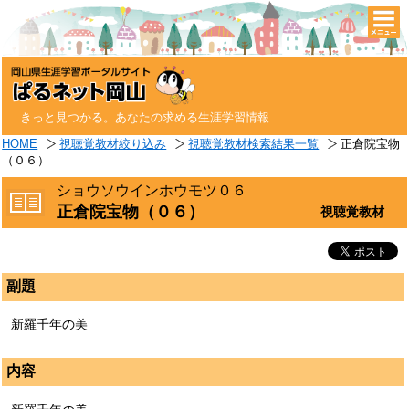
togg
navi
きっと見つかる。あなたの求める生涯学習情報
HOME
視聴覚教材絞り込み
視聴覚教材検索結果一覧
正倉院宝物
（０６）
ショウソウインホウモツ０６
正倉院宝物（０６）
視聴覚教材
副題
新羅千年の美
内容