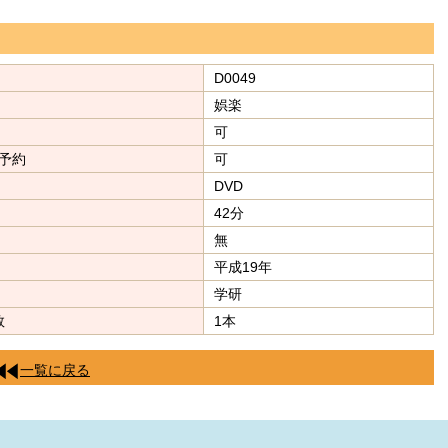
D0049
娯楽
可
予約
可
DVD
42分
無
平成19年
学研
数
1本
一覧に戻る