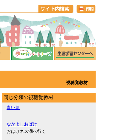
視聴覚教材
同じ分類の視聴覚教材
青い鳥
なかよしおばけ
おばけネス湖へ行く