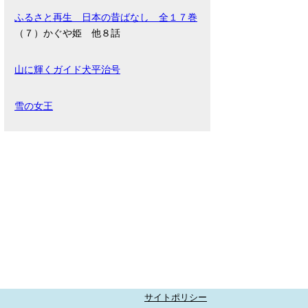
ふるさと再生 日本の昔ばなし 全１７巻
（７）かぐや姫 他８話
山に輝くガイド犬平治号
雪の女王
サイトポリシー