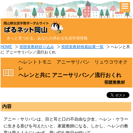
togg
navi
きっと見つかる。あなたの求める生涯学習情報
HOME
視聴覚教材絞り込み
視聴覚教材検索結果一覧
ヘレンと共
に アニーサリバン／流行おくれ
ヘレントトモニ アニーサリバン リュウコウオク
レ
ヘレンと共に アニーサリバン／流行おくれ
視聴覚教材
内容
アニー・サリバンは、目と耳と口の不自由な少女、ヘレン・ケラー
に生きる喜びを与えたいと、家庭教師になる。しかし、ヘレンの教
育は思うようにいかず、思い悩む毎日が続いて…。