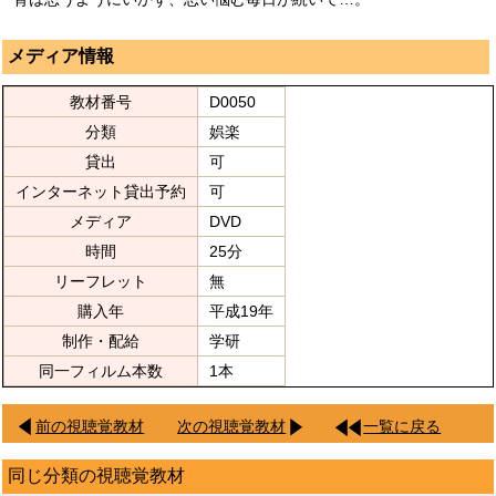
メディア情報
教材番号
D0050
分類
娯楽
貸出
可
インターネット貸出予約
可
メディア
DVD
時間
25分
リーフレット
無
購入年
平成19年
制作・配給
学研
同一フィルム本数
1本
前の視聴覚教材
次の視聴覚教材
一覧に戻る
同じ分類の視聴覚教材