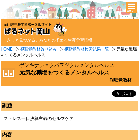
togg
navi
きっと見つかる。あなたの求める生涯学習情報
HOME
視聴覚教材絞り込み
視聴覚教材検索結果一覧
元気な職場
をつくるメンタルヘルス
ゲンキナショクバヲツクルメンタルヘルス
元気な職場をつくるメンタルヘルス
視聴覚教材
副題
ストレス一日決算主義のセルフケア
内容