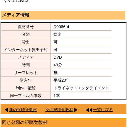
なかよしおばけ
メディア情報
教材番号
D0086-4
分類
娯楽
貸出
可
インターネット貸出予約
可
メディア
DVD
時間
49分
リーフレット
無
購入年
平成20年
制作・配給
トライネットエンタテイメント
同一フィルム本数
1本
前の視聴覚教材
次の視聴覚教材
一覧に戻る
同じ分類の視聴覚教材