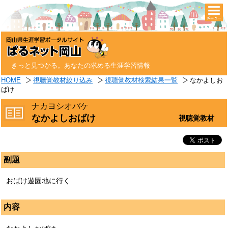
togg
navi
きっと見つかる。あなたの求める生涯学習情報
HOME
視聴覚教材絞り込み
視聴覚教材検索結果一覧
なかよしお
ばけ
ナカヨシオバケ
なかよしおばけ
視聴覚教材
副題
おばけ遊園地に行く
内容