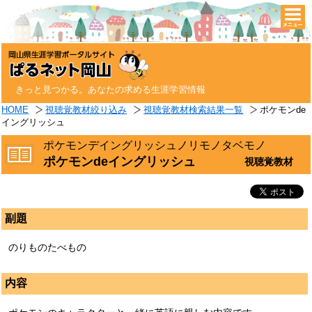
togg
navi
きっと見つかる。あなたの求める生涯学習情報
HOME
視聴覚教材絞り込み
視聴覚教材検索結果一覧
ポケモンde
イングリッシュ
ポケモンデイングリッシュノリモノタベモノ
ポケモンdeイングリッシュ
視聴覚教材
副題
のりものたべもの
内容