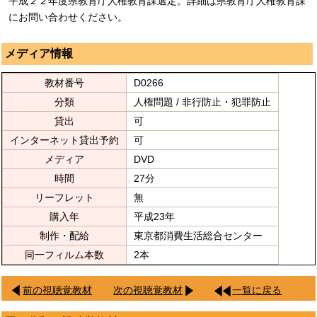
平成２２年度県教育庁人権教育課選定。詳細は県教育庁人権教育課
にお問い合わせください。
メディア情報
教材番号
D0266
分類
人権問題 / 非行防止・犯罪防止
貸出
可
インターネット貸出予約
可
メディア
DVD
時間
27分
リーフレット
無
購入年
平成23年
制作・配給
東京都消費生活総合センター
同一フィルム本数
2本
前の視聴覚教材
次の視聴覚教材
一覧に戻る