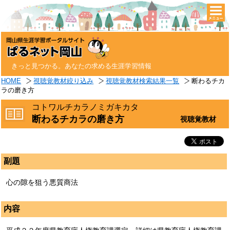
togg
navi
きっと見つかる。あなたの求める生涯学習情報
HOME
視聴覚教材絞り込み
視聴覚教材検索結果一覧
断わるチカ
ラの磨き方
コトワルチカラノミガキカタ
断わるチカラの磨き方
視聴覚教材
副題
心の隙を狙う悪質商法
内容