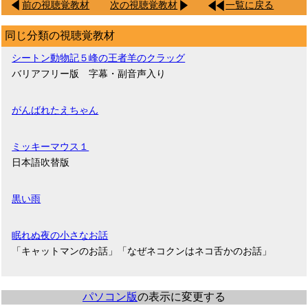
前の視聴覚教材
次の視聴覚教材
一覧に戻る
同じ分類の視聴覚教材
シートン動物記５峰の王者羊のクラッグ
バリアフリー版 字幕・副音声入り
がんばれたえちゃん
ミッキーマウス１
日本語吹替版
黒い雨
眠れぬ夜の小さなお話
「キャットマンのお話」「なぜネコクンはネコ舌かのお話」
パソコン版
の表示に変更する