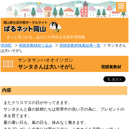
togg
navi
きっと見つかる。あなたの求める生涯学習情報
HOME
視聴覚教材絞り込み
視聴覚教材検索結果一覧
サンタさん
は大いそがし
サンタサンハオオイソガシ
サンタさんは大いそがし
視聴覚教材
内容
またクリスマスの日がやってきます。
サンタさんと森の妖精たちは世界中の良い子の為に、プレゼントの
木を育てます。
夏の暑い日も、嵐の日も、休みなく働きます。
さあプレゼントの木には実がみのり、トナカイも元気いっぱい！