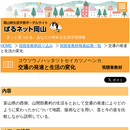
togg
navi
きっと見つかる。あなたの求める生涯学習情報
HOME
視聴覚教材絞り込み
視聴覚教材検索結果一覧
交通の発達
と生活の変化
コウツウノハッタツトセイカツノヘンカ
交通の発達と生活の変化
視聴覚教材
内容
富山県の西側、山間部農村の生活をとおして交通の発達によりどの
ように変わったかについて地図、版画などを用い、昔と今の姿を比
較しながら説明している。