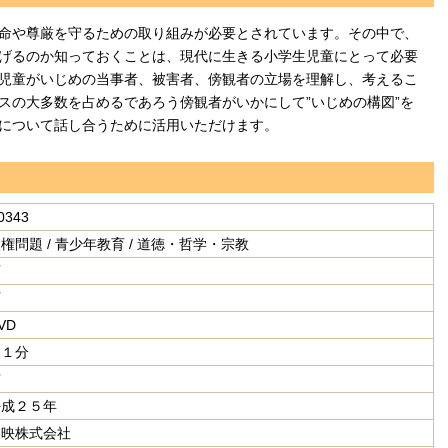
命や尊厳を守るための取り組みが必要とされています。その中で、
げるのか知っておくことは、現代に生きる小学生児童にとって必要
児童がいじめの当事者、被害者、傍観者の立場を理解し、考えるこ
スの大多数を占めるであろう傍観者がいかにして”いじめの構図”を
について話し合うために活用いただけます。
0343
権問題 / 青少年教育 / 道徳・哲学・宗教
可
可
VD
２１分
有
平成２５年
東映株式会社