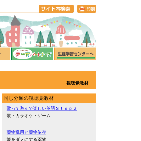
視聴覚教材
同じ分類の視聴覚教材
歌って遊んで楽しい英語Ｓｔｅｐ２
歌・カラオケ・ゲーム
薬物乱用と薬物依存
能をダメにする薬物