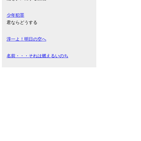
少年犯罪
君ならどうする
淳一よ！明日の空へ
名前・・・それは燃えるいのち