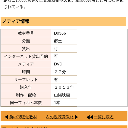
されている。
メディア情報
教材番号
D0366
分類
郷土
貸出
可
インターネット貸出予約
可
メディア
DVD
時間
２７分
リーフレット
有
購入年
２０１３年
制作・配給
山陽映画
同一フィルム本数
1本
前の視聴覚教材
次の視聴覚教材
一覧に戻る