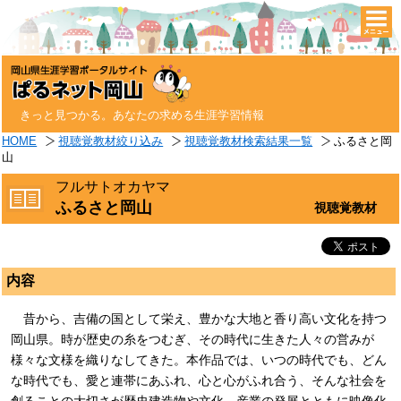
togg
navi
きっと見つかる。あなたの求める生涯学習情報
HOME
視聴覚教材絞り込み
視聴覚教材検索結果一覧
ふるさと岡
山
フルサトオカヤマ
ふるさと岡山
視聴覚教材
内容
昔から、吉備の国として栄え、豊かな大地と香り高い文化を持つ
岡山県。時が歴史の糸をつむぎ、その時代に生きた人々の営みが
様々な文様を織りなしてきた。本作品では、いつの時代でも、どん
な時代でも、愛と連帯にあふれ、心と心がふれ合う、そんな社会を
創ることの大切さが歴史建造物や文化、産業の発展とともに映像化