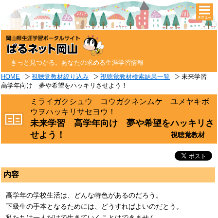
togg
navi
きっと見つかる。あなたの求める生涯学習情報
HOME
視聴覚教材絞り込み
視聴覚教材検索結果一覧
未来学習
高学年向け 夢や希望をハッキリさせよう！
ミライガクシュウ コウガクネンムケ ユメヤキボ
ウヲハッキリサセヨウ！
未来学習 高学年向け 夢や希望をハッキリさ
せよう！
視聴覚教材
内容
高学年の学校生活は、どんな特色があるのだろう。
下級生の手本となるためには、どうすればよいのだとう。
私たちは一人だけで生きていくことはできません。