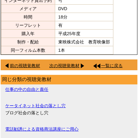
インターネット貸出予約
可
メディア
DVD
時間
18分
リーフレット
有
購入年
平成25年度
制作・配給
東映株式会社 教育映像部
同一フィルム本数
1本
前の視聴覚教材
次の視聴覚教材
一覧に戻る
同じ分類の視聴覚教材
仕事の中の自由と責任
ケータイネット社会の落とし穴
ブログ社会の落とし穴
電話勧誘による資格商法講座にご用心