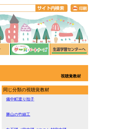
視聴覚教材
同じ分類の視聴覚教材
備中町渡り拍子
勝山の竹細工