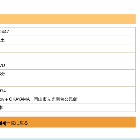
0447
郷土
可
可
VD
3分
無
014
ovie OKAYAMA 岡山市立光南台公民館
本
一覧に戻る