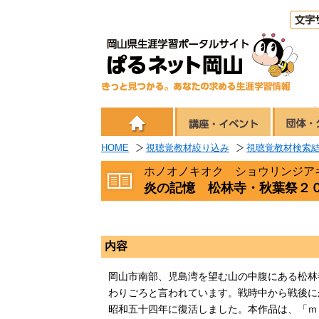
HOME
視聴覚教材絞り込み
視聴覚教材検索
ホノオノキオク ショウリンジア
炎の記憶 松林寺・秋葉祭２
内容
岡山市南部、児島湾を望む山の中腹にある松林
わりごろと言われています。戦時中から戦後に
昭和五十四年に復活しました。本作品は、「ｍ