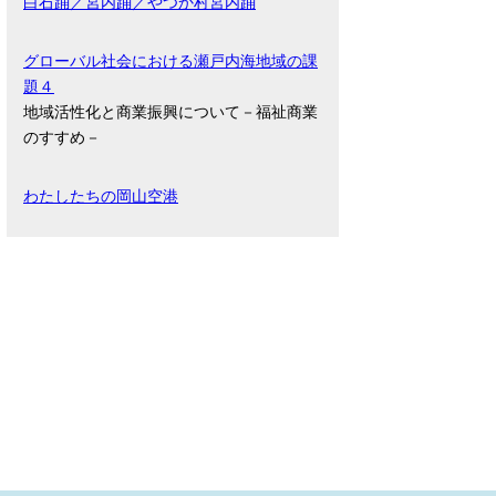
白石踊／宮内踊／やつか村宮内踊
グローバル社会における瀬戸内海地域の課
題４
地域活性化と商業振興について－福祉商業
のすすめ－
わたしたちの岡山空港