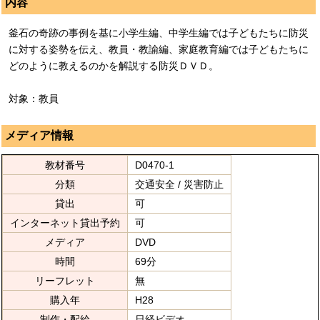
内容
釜石の奇跡の事例を基に小学生編、中学生編では子どもたちに防災
に対する姿勢を伝え、教員・教諭編、家庭教育編では子どもたちに
どのように教えるのかを解説する防災ＤＶＤ。
対象：教員
メディア情報
教材番号
D0470-1
分類
交通安全 / 災害防止
貸出
可
インターネット貸出予約
可
メディア
DVD
時間
69分
リーフレット
無
購入年
H28
制作・配給
日経ビデオ