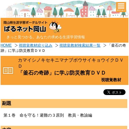
togg
navi
きっと見つかる。あなたの求める生涯学習情報
HOME
視聴覚教材絞り込み
視聴覚教材検索結果一覧
「釜石の奇
跡」に学ぶ防災教育ＤＶＤ
カマイシノキセキニマナブボウサイキョウイクＤＶ
Ｄ
「釜石の奇跡」に学ぶ防災教育ＤＶＤ
視聴覚教材
副題
第１巻 命を守る！避難の３原則 教員・教諭編