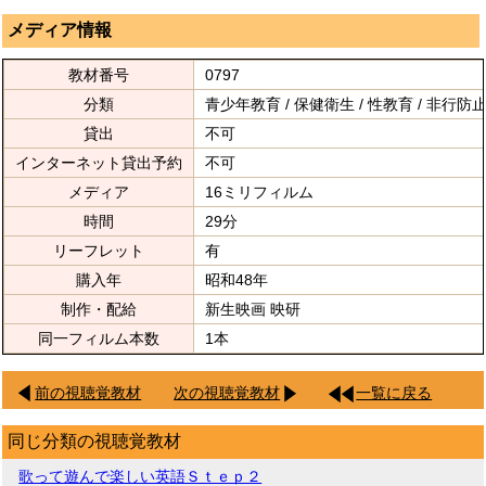
メディア情報
教材番号
0797
分類
青少年教育 / 保健衛生 / 性教育 / 非行
貸出
不可
インターネット貸出予約
不可
メディア
16ミリフィルム
時間
29分
リーフレット
有
購入年
昭和48年
制作・配給
新生映画 映研
同一フィルム本数
1本
前の視聴覚教材
次の視聴覚教材
一覧に戻る
同じ分類の視聴覚教材
歌って遊んで楽しい英語Ｓｔｅｐ２