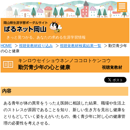
togg
navi
きっと見つかる。あなたの求める生涯学習情報
HOME
視聴覚教材絞り込み
視聴覚教材検索結果一覧
勤労青少年
の心と健康
キンロウセイショウネンノココロトケンコウ
勤労青少年の心と健康
視聴覚教材
内容
ある青年が体の異常をうったえ医師に相談した結果、職場や生活上
のストレスが原因であることを知り、新しい生き方を見出し健康を
とりもどしていく姿をえがいたもの。働く青少年に対し心の健康管
理の必要性を考えさせる。