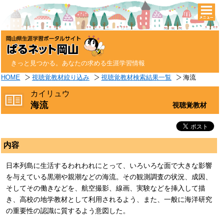
togg
navi
きっと見つかる。あなたの求める生涯学習情報
HOME
視聴覚教材絞り込み
視聴覚教材検索結果一覧
海流
カイリュウ
海流
視聴覚教材
内容
日本列島に生活するわれわれにとって、いろいろな面で大きな影響
を与えている黒潮や親潮などの海流。その観測調査の状況、成因、
そしてその働きなどを、航空撮影、線画、実験などを挿入して描
き、高校の地学教材として利用されるよう、また、一般に海洋研究
の重要性の認識に質するよう意図した。