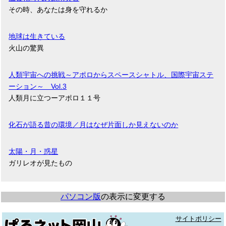
その時、あなたは身を守れるか
地球は生きている
火山の驚異
人類宇宙への挑戦～アポロからスペースシャトル、国際宇宙ステ
ーション～ Vol.3
人類月に立つーアポロ１１号
化石が語る昔の環境／月はなぜ片面しか見えないのか
太陽・月・惑星
ガリレオが見たもの
パソコン版
の表示に変更する
サイトポリシー