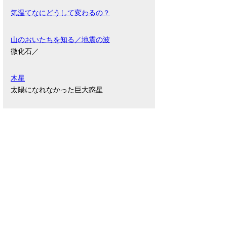
気温てなにどうして変わるの？
山のおいたちを知る／地震の波
微化石／
木星
太陽になれなかった巨大惑星