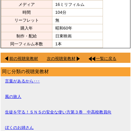
メディア
16ミリフィルム
時間
104分
リーフレット
無
購入年
昭和60年
制作・配給
日東映画
同一フィルム本数
1本
前の視聴覚教材
次の視聴覚教材
一覧に戻る
同じ分類の視聴覚教材
言葉があるから･･･
風の旅人
生徒を守る！ＳＮＳの安全な使い方第３巻 中高校教員向
ぼくのお姉さん