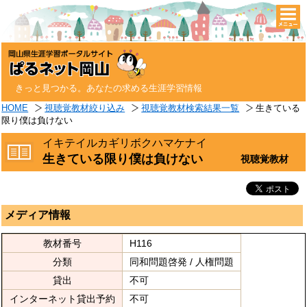
togg
navi
きっと見つかる。あなたの求める生涯学習情報
HOME
視聴覚教材絞り込み
視聴覚教材検索結果一覧
生きている
限り僕は負けない
イキテイルカギリボクハマケナイ
生きている限り僕は負けない
視聴覚教材
メディア情報
教材番号
H116
分類
同和問題啓発 / 人権問題
貸出
不可
インターネット貸出予約
不可