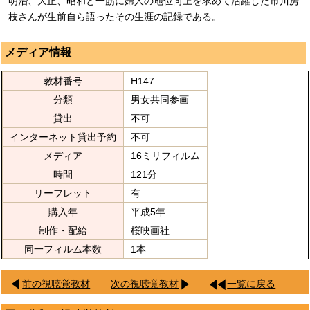
明治、大正、昭和と一筋に婦人の地位向上を求めて活躍した市川房
枝さんが生前自ら語ったその生涯の記録である。
メディア情報
教材番号
H147
分類
男女共同参画
貸出
不可
インターネット貸出予約
不可
メディア
16ミリフィルム
時間
121分
リーフレット
有
購入年
平成5年
制作・配給
桜映画社
同一フィルム本数
1本
前の視聴覚教材
次の視聴覚教材
一覧に戻る