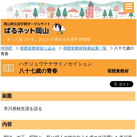
togg
navi
きっと見つかる。あなたの求める生涯学習情報
HOME
視聴覚教材絞り込み
視聴覚教材検索結果一覧
八十七歳の
青春
ハチジュウナナサイノセイシュン
八十七歳の青春
視聴覚教材
副題
市川房枝生涯を語る
内容