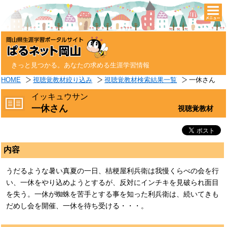
togg
navi
きっと見つかる。あなたの求める生涯学習情報
HOME
視聴覚教材絞り込み
視聴覚教材検索結果一覧
一休さん
イッキュウサン
一休さん
視聴覚教材
内容
うだるような暑い真夏の一日、桔梗屋利兵衛は我慢くらべの会を行
い、一休をやり込めようとするが、反対にインチキを見破られ面目
を失う。一休が蜘蛛を苦手とする事を知った利兵衛は、続いてきも
だめし会を開催、一休を待ち受ける・・・。