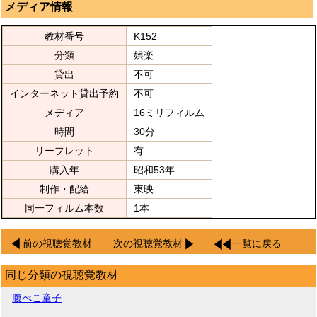
メディア情報
教材番号
K152
分類
娯楽
貸出
不可
インターネット貸出予約
不可
メディア
16ミリフィルム
時間
30分
リーフレット
有
購入年
昭和53年
制作・配給
東映
同一フィルム本数
1本
前の視聴覚教材
次の視聴覚教材
一覧に戻る
同じ分類の視聴覚教材
腹ぺこ童子