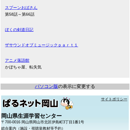
スプーンおばさん
第58話～第66話
ぼくの剣道日記
ザサウンドオブミュージックｐａｒｔ１
アニメ落語館
かぼちゃ屋、転失気
パソコン版
の表示に変更する
サイトポリシー
岡山県生涯学習センター
〒700-0016 岡山県岡山市北区伊島町3丁目1番1号
総合案内（施設・視聴覚教材等予約）