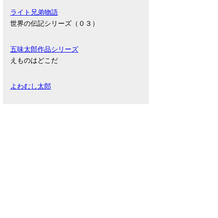
ライト兄弟物語
世界の伝記シリーズ（０３）
五味太郎作品シリーズ
えものはどこだ
よわむし太郎