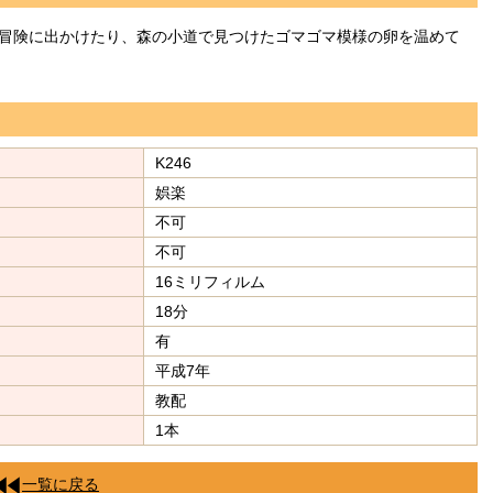
冒険に出かけたり、森の小道で見つけたゴマゴマ模様の卵を温めて
K246
娯楽
不可
不可
16ミリフィルム
18分
有
平成7年
教配
1本
一覧に戻る