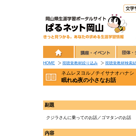
HOME
視聴覚教材絞り込み
視聴覚教材検索
ネムレヌヨルノチイサナオハナシ
眠れぬ夜の小さなお話
副題
クジラさんに乗ってのお話／ゴマタンのお話
内容