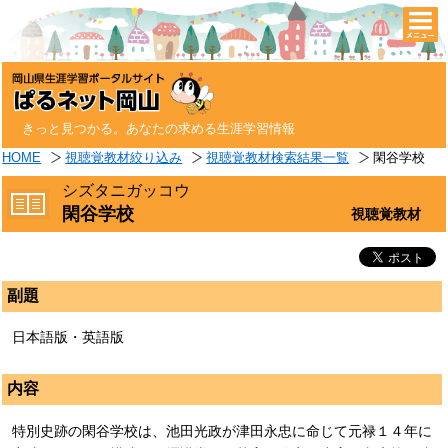
togg
navi
きっと見つかる。あなたの求める生涯学習情報
HOME
視聴覚教材絞り込み
視聴覚教材検索結果一覧
閑谷学校
シズタニガッコウ
閑谷学校
視聴覚教材
副題
日本語版・英語版
内容
特別史跡の閑谷学校は、池田光政が津田永忠に命じて元禄１４年に