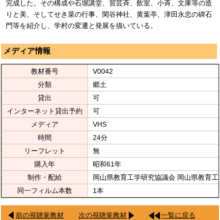
完成した。その構成や石塀講堂、習芸斉、飲室、小斉、文庫等の造
りと美、そしてせき菜の行事、閑谷神社、黄葉亭、津田永忠の碑石
門等を紹介し、学村の変遷と発展を描いている。
メディア情報
教材番号
V0042
分類
郷土
貸出
可
インターネット貸出予約
可
メディア
VHS
時間
24分
リーフレット
無
購入年
昭和61年
制作・配給
岡山県教育工学研究協議会 岡山県教育工
同一フィルム本数
1本
前の視聴覚教材
次の視聴覚教材
一覧に戻る