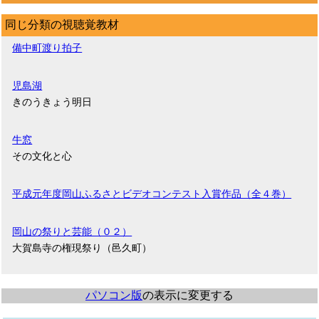
同じ分類の視聴覚教材
備中町渡り拍子
児島湖
きのうきょう明日
牛窓
その文化と心
平成元年度岡山ふるさとビデオコンテスト入賞作品（全４巻）
岡山の祭りと芸能（０２）
大賀島寺の権現祭り（邑久町）
パソコン版
の表示に変更する