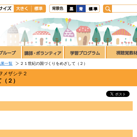
結果一覧
２１世紀の国づくりをめざして（２）
ヲメザシテ２
て（２）