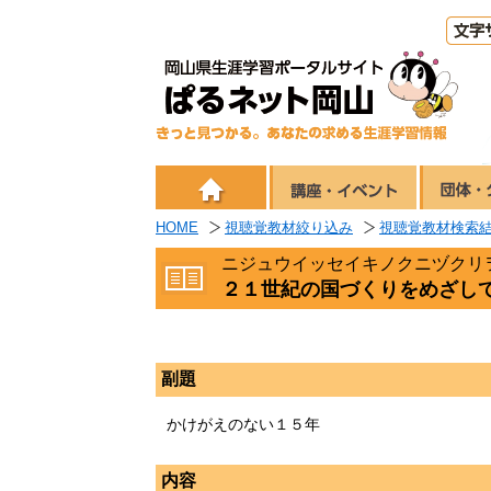
HOME
視聴覚教材絞り込み
視聴覚教材検索
ニジュウイッセイキノクニヅクリ
２１世紀の国づくりをめざし
副題
かけがえのない１５年
内容