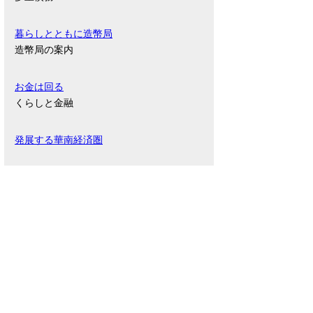
暮らしとともに造幣局
造幣局の案内
お金は回る
くらしと金融
発展する華南経済圏