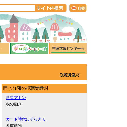
視聴覚教材
同じ分類の視聴覚教材
惑星アトン
税の働き
カード時代にそなえて
多重債務