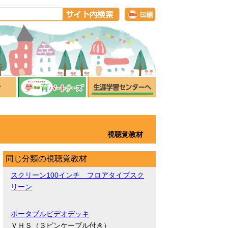
視聴覚教材
同じ分類の視聴覚教材
スクリーン100インチ フロアタイプスク
リーン
ポータブルビデオデッキ
ＶＨＳ（３ピンケーブル付き）