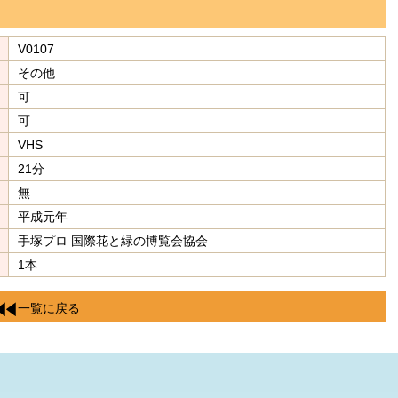
V0107
その他
可
可
VHS
21分
無
平成元年
手塚プロ 国際花と緑の博覧会協会
1本
一覧に戻る