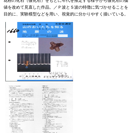
花粉の化石（微化石）をもとに年代を推定する様子から微化石の価
値を改めて見直した作品。／Ｐ波とＳ波の特徴に気づかせることを
目的に、実験模型などを用い、視覚的に分かりやすく描いている。