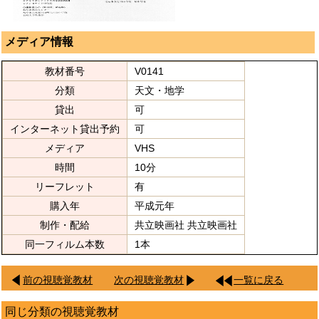
メディア情報
教材番号
V0141
分類
天文・地学
貸出
可
インターネット貸出予約
可
メディア
VHS
時間
10分
リーフレット
有
購入年
平成元年
制作・配給
共立映画社 共立映画社
同一フィルム本数
1本
前の視聴覚教材
次の視聴覚教材
一覧に戻る
同じ分類の視聴覚教材