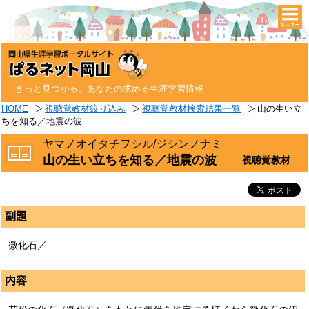
togg
navi
きっと見つかる。あなたの求める生涯学習情報
HOME
視聴覚教材絞り込み
視聴覚教材検索結果一覧
山の生い立
ちを知る／地震の波
ヤマノオイタチヲシル/ジシンノナミ
山の生い立ちを知る／地震の波
視聴覚教材
副題
微化石／
内容