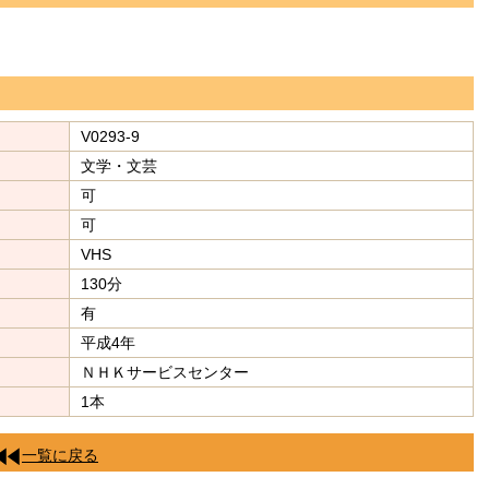
V0293-9
文学・文芸
可
可
VHS
130分
有
平成4年
ＮＨＫサービスセンター
1本
一覧に戻る