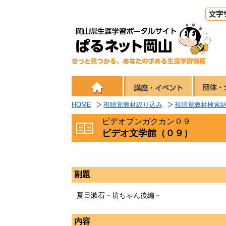
HOME
視聴覚教材絞り込み
視聴覚教材検索
ビデオブンガクカン０９
ビデオ文学館（０９）
副題
夏目漱石－坊ちゃん後編－
内容