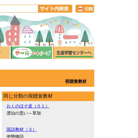
視聴覚教材
同じ分類の視聴覚教材
おくのほそ道（０１）
漂泊の思い～草加
国語教材（３）
伊勢物語