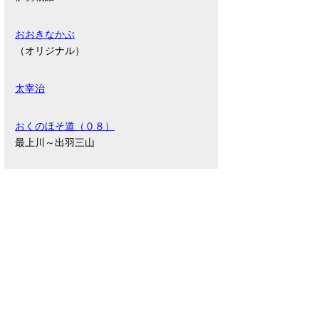
おおきなかぶ
（オリジナル）
太宰治
おくのほそ道（０８）
最上川～出羽三山