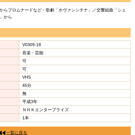
からプロムナードなど・歌劇「ホヴァンシチナ」／交響組曲「シェ
」から
V0309-18
音楽・芸能
可
可
VHS
45分
無
平成3年
ＮＨＫエンタープライズ
1本
一覧に戻る