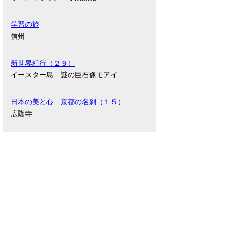
学習の旅
信州
新世界紀行（２９）
イースター島 謎の巨石像モアイ
日本の美と心 京都の名刹（１５）
広隆寺