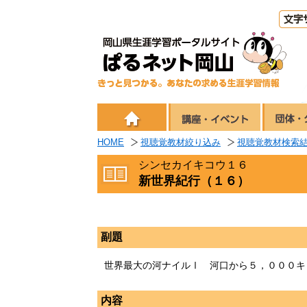
HOME
視聴覚教材絞り込み
視聴覚教材検索
シンセカイキコウ１６
新世界紀行（１６）
副題
世界最大の河ナイルⅠ 河口から５，０００キ
内容