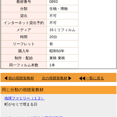
教材番号
0893
分類
生物・博物
貸出
不可
インターネット貸出予約
不可
メディア
16ミリフィルム
時間
20分
リーフレット
有
購入年
昭和50年
制作・配給
東映 東映
同一フィルム本数
1本
前の視聴覚教材
次の視聴覚教材
一覧に戻る
同じ分類の視聴覚教材
地球ファミリー（１２）
町がセミで埋まる日