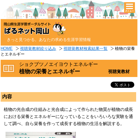
togg
navi
きっと見つかる。あなたの求める生涯学習情報
HOME
視聴覚教材絞り込み
視聴覚教材検索結果一覧
植物の栄養
とエネルギー
ショクブツノエイヨウトエネルギー
植物の栄養とエネルギー
視聴覚教材
内容
植物の光合成の仕組みと光合成によって作られた物質が植物の成長
における栄養とエネルギーになっていることをいろいろな実験を通
して調べ、自ら栄養を作って成長する植物の生活を解説する。