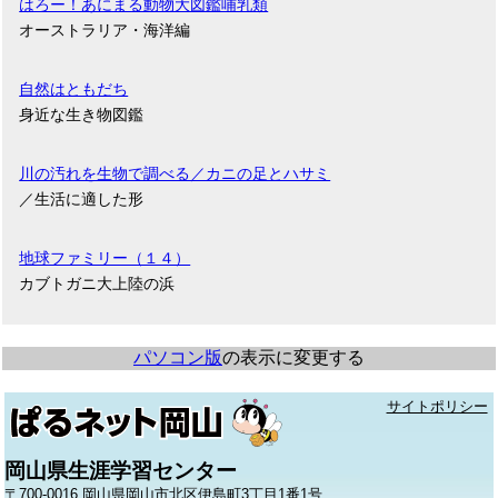
はろー！あにまる動物大図鑑哺乳類
オーストラリア・海洋編
自然はともだち
身近な生き物図鑑
川の汚れを生物で調べる／カニの足とハサミ
／生活に適した形
地球ファミリー（１４）
カブトガニ大上陸の浜
パソコン版
の表示に変更する
サイトポリシー
岡山県生涯学習センター
〒700-0016 岡山県岡山市北区伊島町3丁目1番1号