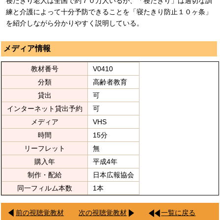
寝たきり老人は全国で約７０万人いるが、「寝たきり」は適切な訓
練と介護によって十分予防できることを「寝たきり防止１０ヶ条」
を紹介しながら分かりやすく説明している。
メディア情報
教材番号
V0410
分類
高齢者教育
貸出
可
インターネット貸出予約
可
メディア
VHS
時間
15分
リーフレット
無
購入年
平成4年
制作・配給
日本広報協会
同一フィルム本数
1本
前の視聴覚教材
次の視聴覚教材
一覧に戻る