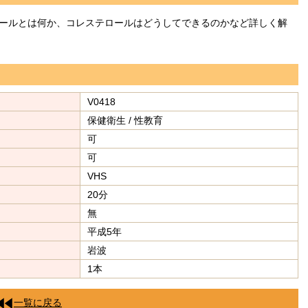
ールとは何か、コレステロールはどうしてできるのかなど詳しく解
V0418
保健衛生 / 性教育
可
可
VHS
20分
無
平成5年
岩波
1本
一覧に戻る