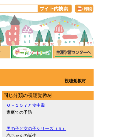
視聴覚教材
同じ分類の視聴覚教材
Ｏ－１５７と食中毒
家庭での予防
男の子と女の子シリーズ（５）
赤ちゃんの誕生