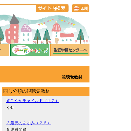
視聴覚教材
同じ分類の視聴覚教材
すこやかチャイルド（１２）
くせ
３歳児のあゆみ（２６）
育児質問箱