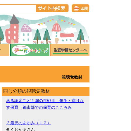
視聴覚教材
同じ分類の視聴覚教材
ある認定こども園の挑戦Ⅲ 創る・織りな
す保育 都市部での保育のこころみ
３歳児のあゆみ（１２）
働くおかあさん