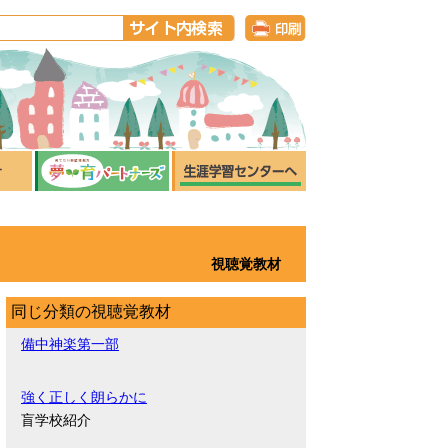
視聴覚教材
同じ分類の視聴覚教材
備中神楽第一部
強く正しく朗らかに
盲学校紹介