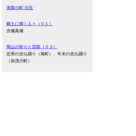
漁業の町 日生
郷土に輝く人々（０１）
吉備真備
岡山の祭りと芸能（０３）
近実の念仏踊り（旭町）、年末の念仏踊り
（加茂川町）