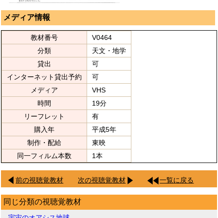
メディア情報
教材番号
V0464
分類
天文・地学
貸出
可
インターネット貸出予約
可
メディア
VHS
時間
19分
リーフレット
有
購入年
平成5年
制作・配給
東映
同一フィルム本数
1本
前の視聴覚教材
次の視聴覚教材
一覧に戻る
同じ分類の視聴覚教材
宇宙のオアシス地球