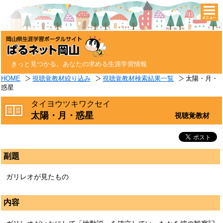
togg
navi
きっと見つかる。あなたの求める生涯学習情報
HOME
視聴覚教材絞り込み
視聴覚教材検索結果一覧
太陽・月・
惑星
タイヨウツキワクセイ
太陽・月・惑星
視聴覚教材
副題
ガリレオが見たもの
内容