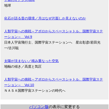
地球
化石が語る昔の環境／月はなぜ片面しか見えないのか
人類宇宙への挑戦～アポロからスペースシャトル、国際宇宙ステ
ーション～ Vol.9
日本人宇宙飛行士、国際宇宙ステーションへ 星出彰彦/若田光
一/古川聡
太陽が沈まない／積み重なった空気
地軸の傾き／高度と気圧
人類宇宙への挑戦～アポロからスペースシャトル、国際宇宙ステ
ーション～ Vol.10
ＮＡＳＡ国際宇宙ステーションの時代へ
パソコン版
の表示に変更する