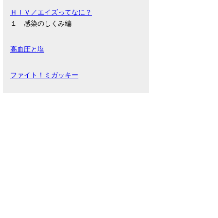
ＨＩＶ／エイズってなに？
１ 感染のしくみ編
高血圧と塩
ファイト！ミガッキー