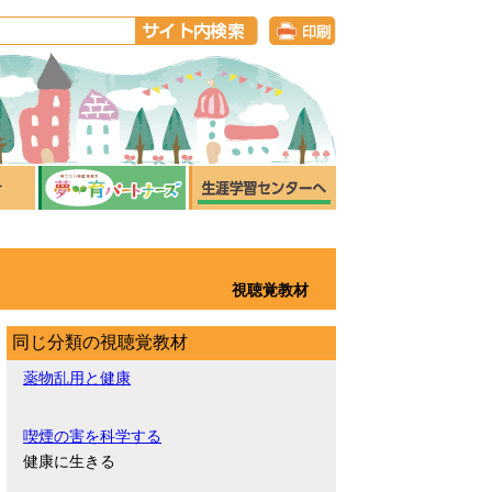
視聴覚教材
同じ分類の視聴覚教材
薬物乱用と健康
喫煙の害を科学する
健康に生きる