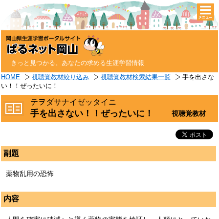
togg
navi
きっと見つかる。あなたの求める生涯学習情報
HOME
視聴覚教材絞り込み
視聴覚教材検索結果一覧
手を出さな
い！！ぜったいに！
テヲダサナイゼッタイニ
手を出さない！！ぜったいに！
視聴覚教材
副題
薬物乱用の恐怖
内容