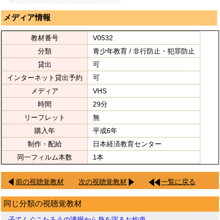
メディア情報
教材番号
V0532
分類
青少年教育 / 非行防止・犯罪防止
貸出
可
インターネット貸出予約
可
メディア
VHS
時間
29分
リーフレット
無
購入年
平成6年
制作・配給
日本経済教育センター
同一フィルム本数
1本
前の視聴覚教材
次の視聴覚教材
一覧に戻る
同じ分類の視聴覚教材
子てんぐこたろうの誘拐から身を守るお約束