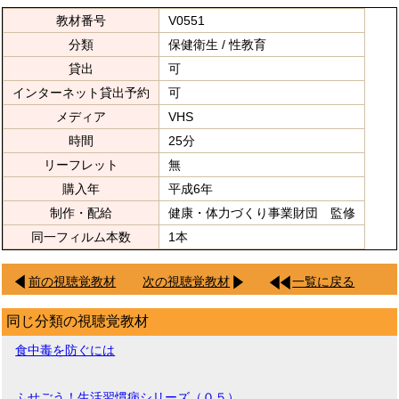
教材番号
V0551
分類
保健衛生 / 性教育
貸出
可
インターネット貸出予約
可
メディア
VHS
時間
25分
リーフレット
無
購入年
平成6年
制作・配給
健康・体力づくり事業財団 監修
同一フィルム本数
1本
前の視聴覚教材
次の視聴覚教材
一覧に戻る
同じ分類の視聴覚教材
食中毒を防ぐには
ふせごう！生活習慣病シリーズ（０５）