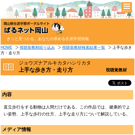
togg
navi
きっと見つかる。あなたの求める生涯学習情報
HOME
視聴覚教材絞り込み
視聴覚教材検索結果一覧
上手な歩き
方・走り方
ジョウズナアルキカタハシリカタ
上手な歩き方・走り方
視聴覚教材
内容
直立歩行をする動物は人間だけである。この作品では、健康的でよ
い姿勢、上手な歩行の仕方、上手な走り方について解説している。
メディア情報