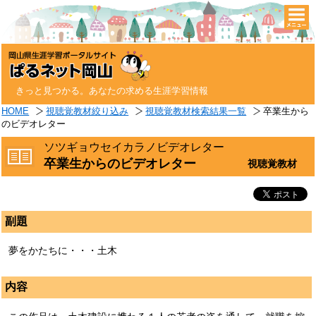
togg
navi
きっと見つかる。あなたの求める生涯学習情報
HOME
視聴覚教材絞り込み
視聴覚教材検索結果一覧
卒業生から
のビデオレター
ソツギョウセイカラノビデオレター
卒業生からのビデオレター
視聴覚教材
副題
夢をかたちに・・・土木
内容