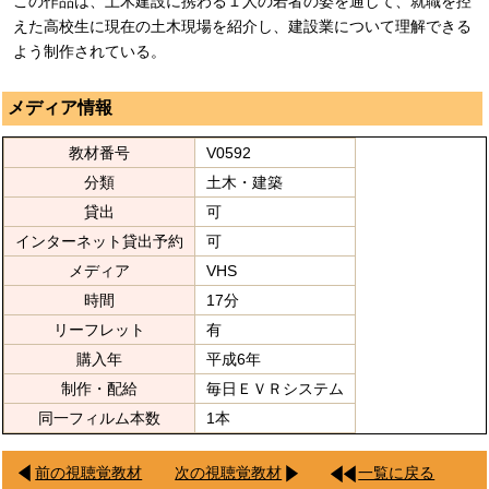
この作品は、土木建設に携わる１人の若者の姿を通して、就職を控
えた高校生に現在の土木現場を紹介し、建設業について理解できる
よう制作されている。
メディア情報
教材番号
V0592
分類
土木・建築
貸出
可
インターネット貸出予約
可
メディア
VHS
時間
17分
リーフレット
有
購入年
平成6年
制作・配給
毎日ＥＶＲシステム
同一フィルム本数
1本
前の視聴覚教材
次の視聴覚教材
一覧に戻る