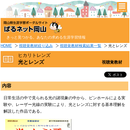
togg
navi
きっと見つかる。あなたの求める生涯学習情報
HOME
視聴覚教材絞り込み
視聴覚教材検索結果一覧
光とレンズ
ヒカリトレンズ
光とレンズ
視聴覚教材
内容
日常生活の中で見られる光の諸現象の中から、ピンホールによる実
験や、レーザー光線の実験により、光とレンズに対する基本理解を
解説した作品である。