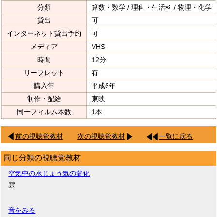
分類
算数・数学 / 理科・生活科 / 物理・化学
貸出
可
インターネット貸出予約
可
メディア
VHS
時間
12分
リーフレット
有
購入年
平成6年
制作・配給
東映
同一フィルム本数
1本
前の視聴覚教材
次の視聴覚教材
一覧に戻る
同じ分類の視聴覚教材
空気中の水じょう気の変化
雲
音をみる